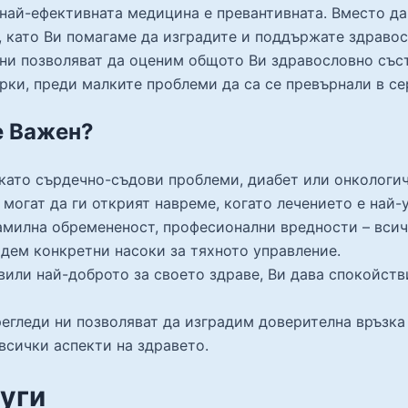
 най-ефективната медицина е превантивната. Вместо да
м, като Ви помагаме да изградите и поддържате здраво
е ни позволяват да оценим общото Ви здравословно съ
ки, преди малките проблеми да са се превърнали в се
е Важен?
като сърдечно-съдови проблеми, диабет или онкологич
могат да ги открият навреме, когато лечението е най-
амилна обремененост, професионални вредности – всичк
дем конкретни насоки за тяхното управление.
вили най-доброто за своето здраве, Ви дава спокойств
егледи ни позволяват да изградим доверителна връзка
всички аспекти на здравето.
уги