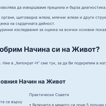
озволява да извършваме прецизна и бърза диагностика
органи, щитовидна жлеза, млечни жлези и други струк
енка на сърдечната дейност.
уринни изследвания за оценка на всички основни показ
добрим Начина си на Живот?
. Ние в „Хипократ-Н“ сме тук, за да Ви подкрепим в из
овния Начин на Живот
Практически Съвети
те се върху
• Включете в менюто си поне 5 порции 