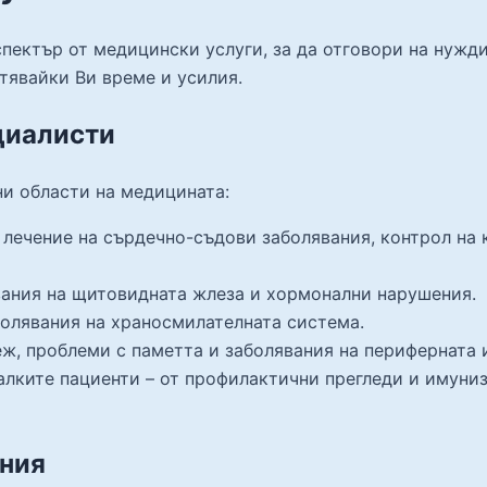
ектър от медицински услуги, за да отговори на нужди
тявайки Ви време и усилия.
циалисти
ни области на медицината:
лечение на сърдечно-съдови заболявания, контрол на 
вания на щитовидната жлеза и хормонални нарушения.
болявания на храносмилателната система.
ж, проблеми с паметта и заболявания на периферната 
алките пациенти – от профилактични прегледи и имуниз
ния