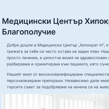
Медицински Център Хипокр
Благополучие
Добре дошли в Медицински Център „Хипократ-Н“, к
грижата за себе си често остава на заден план. На
просто лечение, а цялостна визия за здравословен
разбираема и ориентирана към пациента, като съч
Нашият екип от висококвалифицирани специалисти 
персонализирани препоръки. Независимо дали имат
търсите съвет за подобряване на начина си на живо