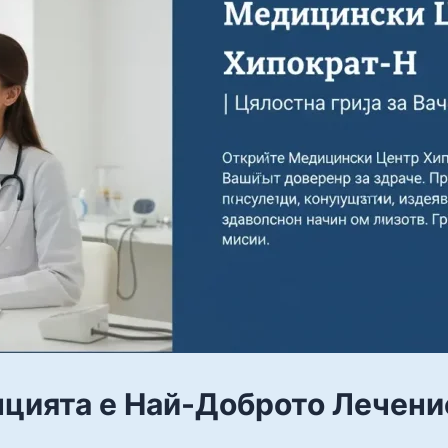
цията е Най-Доброто Лечени