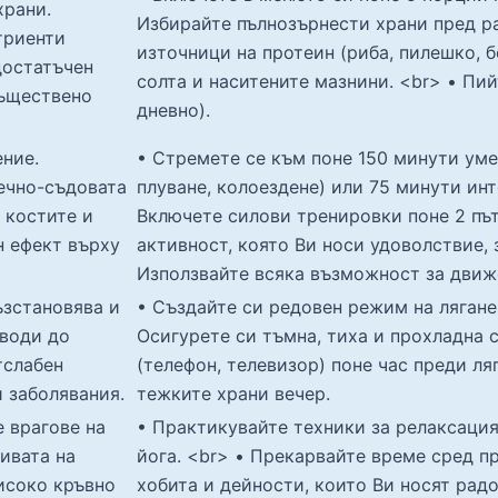
храни.
Избирайте пълнозърнести храни пред р
триенти
източници на протеин (риба, пилешко, б
достатъчен
солта и наситените мазнини. <br> • Пий
съществено
дневно).
ние.
• Стремете се към поне 150 минути уме
ечно-съдовата
плуване, колоездене) или 75 минути ин
 костите и
Включете силови тренировки поне 2 пъ
н ефект върху
активност, която Ви носи удоволствие, 
Използвайте всяка възможност за движе
ъзстановява и
• Създайте си редовен режим на лягане 
 води до
Осигурете си тъмна, тиха и прохладна с
тслабен
(телефон, телевизор) поне час преди ля
 заболявания.
тежките храни вечер.
е врагове на
• Практикувайте техники за релаксаци
ивата на
йога. <br> • Прекарвайте време сред п
исоко кръвно
хобита и дейности, които Ви носят рад