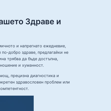
ашето Здраве и
мичното и напрегнато ежедневие,
м по-добро здраве, предлагайки не
ина трябва да бъде достъпна,
тношение и хуманност.
мощ, прецизна диагностика и
нкретен здравословен проблем или
компетентност.