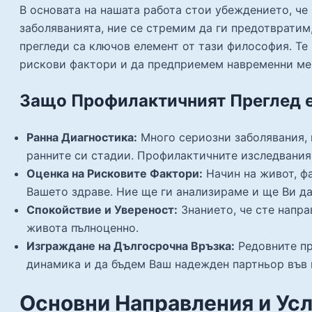
В основата на нашата работа стои убеждението, че
заболяванията, ние се стремим да ги предотврати
прегледи са ключов елемент от тази философия. Т
рискови фактори и да предприемем навременни мер
Защо Профилактичният Преглед 
Ранна Диагностика:
Много сериозни заболявания, 
ранните си стадии. Профилактичните изследвания 
Оценка на Рисковите Фактори:
Начин на живот, ф
Вашето здраве. Ние ще ги анализираме и ще Ви да
Спокойствие и Увереност:
Знанието, че сте напра
живота пълноценно.
Изграждане на Дългосрочна Връзка:
Редовните пр
динамика и да бъдем Ваш надежден партньор във 
Основни Направления и Усл