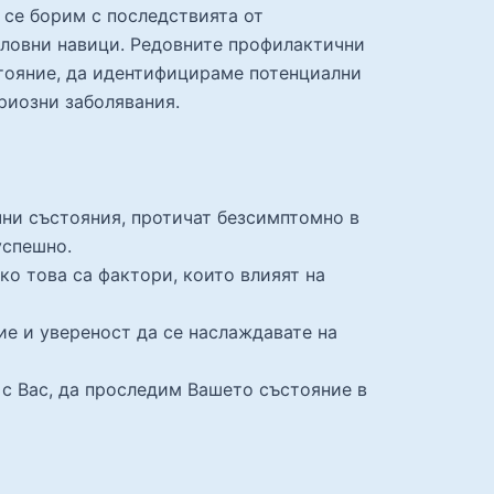
 се борим с последствията от
словни навици. Редовните профилактични
стояние, да идентифицираме потенциални
риозни заболявания.
ни състояния, протичат безсимптомно в
успешно.
о това са фактори, които влияят на
ие и увереност да се наслаждавате на
 с Вас, да проследим Вашето състояние в