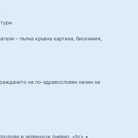
.
тури.
атели – пълна кръвна картина, биохимия,
граждането на по-здравословен начин на
плодове и зеленчуци дневно. <br> •