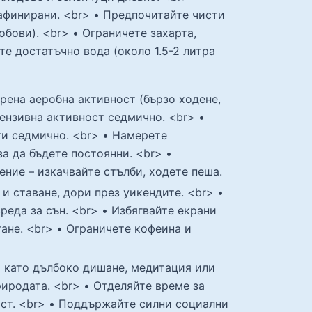
афинирани. <br> • Предпочитайте чисти
обови). <br> • Ограничете захарта,
те достатъчно вода (около 1.5-2 литра
рена аеробна активност (бързо ходене,
тензивна активност седмично. <br> •
ти седмично. <br> • Намерете
за да бъдете постоянни. <br> •
ние – изкачвайте стълби, ходете пеша.
и ставане, дори през уикендите. <br> •
реда за сън. <br> • Избягвайте екрани
гане. <br> • Ограничете кофеина и
я като дълбоко дишане, медитация или
риродата. <br> • Отделяйте време за
ост. <br> • Поддържайте силни социални