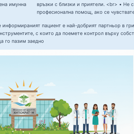
бена имунна
връзки с близки и приятели. <br> • Не 
професионална помощ, ако се чувстват
 информираният пациент е най-добрият партньор в гри
инструментите, с които да поемете контрол върху собс
да го пазим заедно