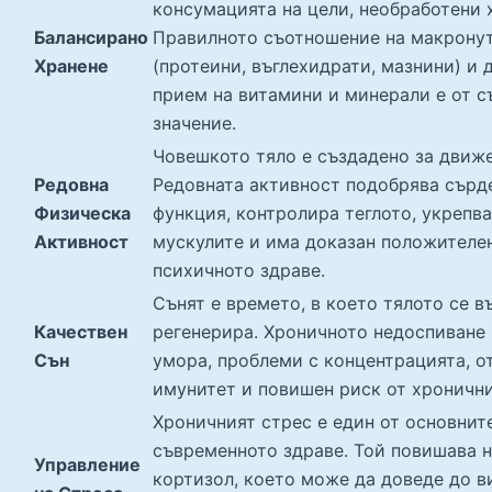
консумацията на цели, необработени 
Балансирано
Правилното съотношение на макрону
Хранене
(протеини, въглехидрати, мазнини) и 
прием на витамини и минерали е от 
значение.
Човешкото тяло е създадено за движе
Редовна
Редовната активност подобрява сърд
Физическа
функция, контролира теглото, укрепва
Активност
мускулите и има доказан положителе
психичното здраве.
Сънят е времето, в което тялото се в
Качествен
регенерира. Хроничното недоспиване
Сън
умора, проблеми с концентрацията, о
имунитет и повишен риск от хронични
Хроничният стрес е един от основнит
съвременното здраве. Той повишава н
Управление
кортизол, което може да доведе до в