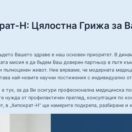
ат-Н: Цялостна Грижа за В
ъдето Вашето здраве е наш основен приоритет. В дина
шата мисия е да бъдем Ваш доверен партньор в пътя къ
 и пълноценен живот. Ние вярваме, че модерната медиц
етава най-новите научни постижения с индивидуално о
е тук, за да Ви осигури професионална медицинска по
е нужда от профилактичен преглед, консултация по ко
т, в „Хипократ-Н“ ще намерите подкрепа, разбиране и 